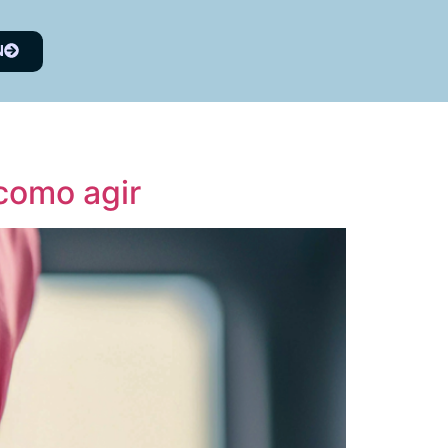
N
 como agir