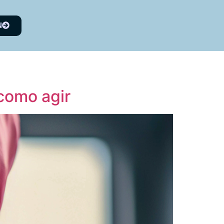
N
 como agir